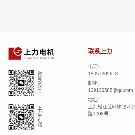
联系上力
电话:
18057205613
微
信
公
邮箱：
众
109136585@qq.com
号
地址：
上海松江区叶榭镇叶
上
力
路1008号
手
机
站