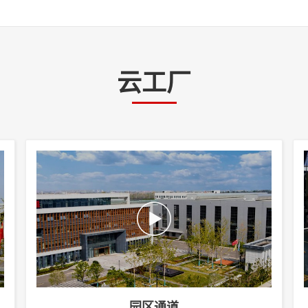
云工厂
园区通道