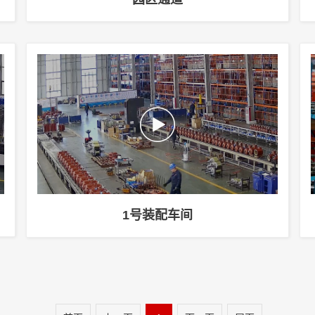
1号装配车间