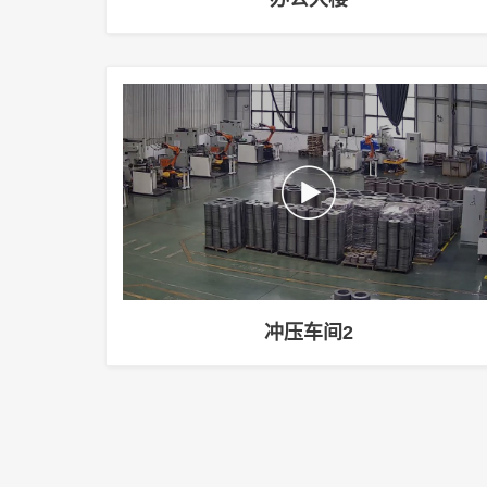
冲压车间2