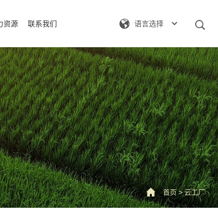
力资源
联系我们
语言选择
首页
>
云工厂